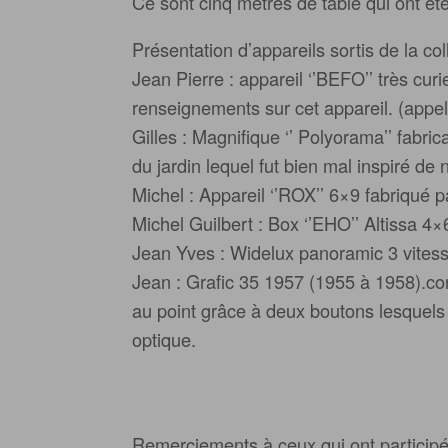
Ce sont cinq mètres de table qui ont ét
Présentation d’appareils sortis de la co
Jean Pierre : appareil ‘’BEFO’’ très cur
renseignements sur cet appareil. (appe
Gilles : Magnifique ‘’ Polyorama’’ fabric
du jardin lequel fut bien mal inspiré de 
Michel : Appareil ‘’ROX’’ 6×9 fabriqué 
Michel Guilbert : Box ‘’EHO’’ Altissa 4
Jean Yves : Widelux panoramic 3 vitess
Jean : Grafic 35 1957 (1955 à 1958).c
au point grâce à deux boutons lesquels 
optique.
Remerciements à ceux qui ont participé