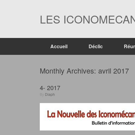
Skip
to
content
LES ICONOMECAN
Accueil
Déclic
Réun
Monthly Archives:
avril 2017
4- 2017
by
Diaph