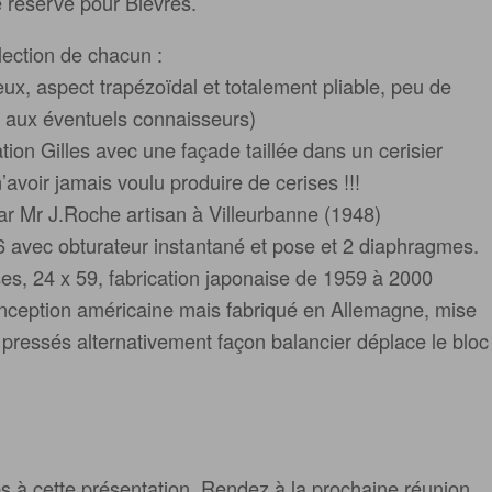
é réservé pour Bièvres.
llection de chacun :
ieux, aspect trapézoïdal et totalement pliable, peu de
l aux éventuels connaisseurs)
ation Gilles avec une façade taillée dans un cerisier
n’avoir jamais voulu produire de cerises !!!
par Mr J.Roche artisan à Villeurbanne (1948)
×6 avec obturateur instantané et pose et 2 diaphragmes.
es, 24 x 59, fabrication japonaise de 1959 à 2000
onception américaine mais fabriqué en Allemagne, mise
pressés alternativement façon balancier déplace le bloc
s à cette présentation. Rendez à la prochaine réunion