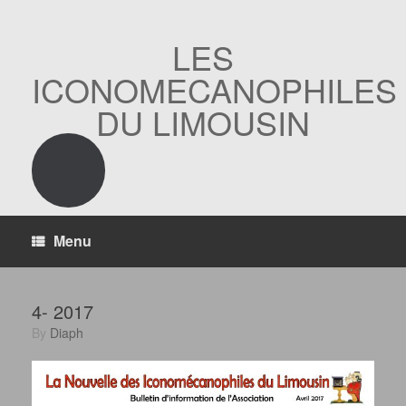
Skip
to
content
LES
ICONOMECANOPHILES
DU LIMOUSIN
Menu
4- 2017
by
Diaph