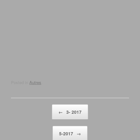
07-2026
05-2026
04-2026
03-2026
02-2026
Archives
juillet 2026
mai 2026
avril 2026
mars 2026
février 2026
janvier 2026
décembre 2025
novembre 2025
octobre 2025