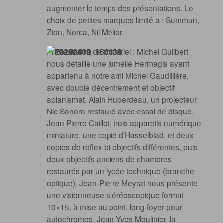
augmenter le temps des présentations. Le
choix de petites marques limité a : Summun,
Zion, Norca, Nil Mélior.
Présentation de matériel : Michel Guilbert
nous détaille une jumelle Hermagis ayant
appartenu à notre ami Michel Gaudilliére,
avec double décentrement et objectif
aplanismat. Alain Huberdeau, un projecteur
Nic Sonoro restauré avec essai de disque.
Jean Pierre Caillot, trois appareils numérique
miniature, une copie d’Hasselblad, et deux
copies de reflex bi-objectifs différentes, puis
deux objectifs anciens de chambres
restaurés par un lycée technique (branche
optique). Jean-Pierre Meyrat nous présente
une visionneuse stéréoscopique format
10×15, à mise au point, long foyer pour
autochromes. Jean-Yves Moulinier, la