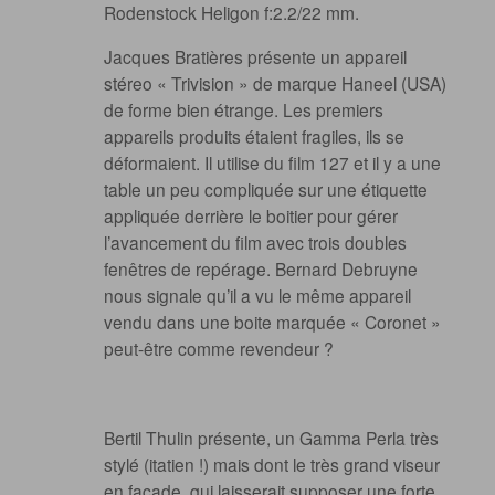
Rodenstock Heligon f:2.2/22 mm.
Jacques Bratières présente un appareil
stéreo « Trivision » de marque Haneel (USA)
de forme bien étrange. Les premiers
appareils produits étaient fragiles, ils se
déformaient. Il utilise du film 127 et il y a une
table un peu compliquée sur une étiquette
appliquée derrière le boitier pour gérer
l’avancement du film avec trois doubles
fenêtres de repérage. Bernard Debruyne
nous signale qu’il a vu le même appareil
vendu dans une boite marquée « Coronet »
peut-être comme revendeur ?
Bertil Thulin présente, un Gamma Perla très
stylé (itatien !) mais dont le très grand viseur
en façade, qui laisserait supposer une forte