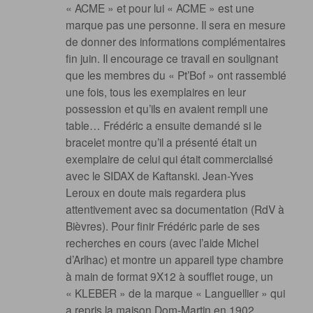
« ACME » et pour lui « ACME » est une
marque pas une personne. Il sera en mesure
de donner des informations complémentaires
fin juin. Il encourage ce travail en soulignant
que les membres du « Pt’Bof » ont rassemblé
une fois, tous les exemplaires en leur
possession et qu’ils en avaient rempli une
table… Frédéric a ensuite demandé si le
bracelet montre qu’il a présenté était un
exemplaire de celui qui était commercialisé
avec le SIDAX de Kaftanski. Jean-Yves
Leroux en doute mais regardera plus
attentivement avec sa documentation (RdV à
Bièvres). Pour finir Frédéric parle de ses
recherches en cours (avec l’aide Michel
d’Arlhac) et montre un appareil type chambre
à main de format 9X12 à soufflet rouge, un
« KLEBER » de la marque « Languellier » qui
a repris la maison Dom-Martin en 1902.