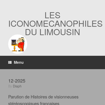
Skip
to
content
LES
ICONOMECANOPHILES
DU LIMOUSIN
Menu
12-2025
by
Diaph
Parution de Histoires de visionneuses
stéréoscopiques françaises