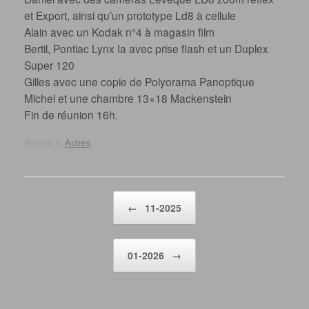
et Export, ainsi qu’un prototype Ld8 à cellule
Alain avec un Kodak n°4 à magasin film
Bertil, Pontiac Lynx Ia avec prise flash et un Duplex
Super 120
Gilles avec une copie de Polyorama Panoptique
Michel et une chambre 13×18 Mackenstein
Fin de réunion 16h.
Posted in
Autres
.
Post navigation
←
11-2025
01-2026
→