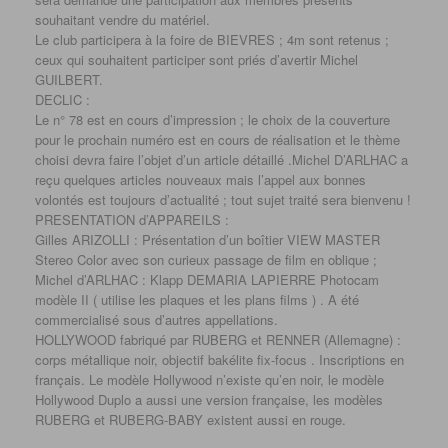
souhaitant vendre du matériel.
Le club participera à la foire de BIEVRES ; 4m sont retenus ;
ceux qui souhaitent participer sont priés d’avertir Michel
GUILBERT.
DECLIC :
Le n° 78 est en cours d’impression ; le choix de la couverture
pour le prochain numéro est en cours de réalisation et le thème
choisi devra faire l’objet d’un article détaillé .Michel D’ARLHAC a
reçu quelques articles nouveaux mais l’appel aux bonnes
volontés est toujours d’actualité ; tout sujet traité sera bienvenu !
PRESENTATION d’APPAREILS :
Gilles ARIZOLLI : Présentation d’un boîtier VIEW MASTER
Stereo Color avec son curieux passage de film en oblique ;
Michel d’ARLHAC : Klapp DEMARIA LAPIERRE Photocam
modèle II ( utilise les plaques et les plans films ) . A été
commercialisé sous d’autres appellations.
HOLLYWOOD fabriqué par RUBERG et RENNER (Allemagne) :
corps métallique noir, objectif bakélite fix-focus . Inscriptions en
français. Le modèle Hollywood n’existe qu’en noir, le modèle
Hollywood Duplo a aussi une version française, les modèles
RUBERG et RUBERG-BABY existent aussi en rouge.