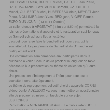
BROUSSARD Alain, BRUNET Michel, CAILLOT Jean Pierre,
D’ARLHAC Michel, FAYEMENDY Bernard, GAUDILLIERE
Michel, GUILBERT Michel, HUBERDEAU Alain, MEYRAT Jean
Pierre, MOULINIER Jean Yves, REIX jean, VIGIER Patrick.
EXPO D’UN JOUR : ( 13 et 14 Octobre)
La salle retenue à ARGENTAT ( 18m sur 8,50 m) permettra à la
fois les présentations d’appareils et la restauration sauf le repas
du Samedi soir qui aura lieu à l’extérieur .
L’accueil pourra se faire le Vendredi soir pour ceux qui le
souhaiteront. Le programme du Samedi et du Dimanche est
pratiquement établi.
Une confirmation sera demandée aux participants dans la
quinzaine à venir. Chacun devra préciser la longueur de table
nécessaire à la présentation du thème de collection qu’il aura
choisi.
Une proposition d’hébergement à l’hôtel pour ceux qui le
souhaitent sera faite également.
Le thème de regroupement collectif choisi : appareils CORNU
stéréo Daniel AUZELOUX va vous transmettre un questionnaire
afin de préparer au mieux un fascicule sur ce sujet.
LES FOIRES :
Participation à MONTAMISE (8 Avril) : Le club a retenu 6m. Il
sera demandé une participation aux membres présents