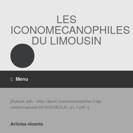
Skip
to
content
LES
ICONOMECANOPHILES
DU LIMOUSIN
Menu
[flipbook pdf= »http://declic.iconomecanophiles.fr/wp-
content/uploads/2019/03/DECLIC_41_1.pdf »]
Articles récents