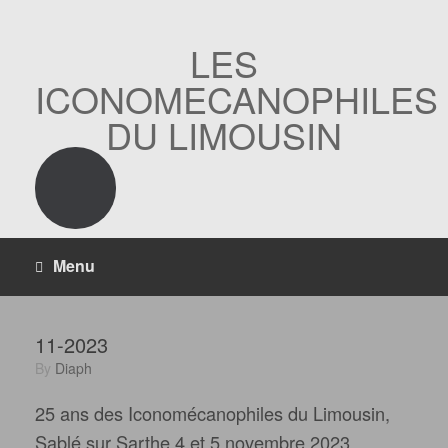
Skip
to
content
LES
ICONOMECANOPHILES
DU LIMOUSIN
Menu
11-2023
by
Diaph
25 ans des Iconomécanophiles du Limousin,
Sablé sur Sarthe 4 et 5 novembre 2023