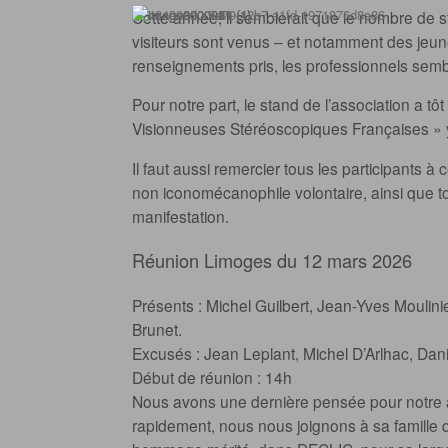
Cette année, il semblerait que le nombre de 
visiteurs sont venus – et notamment des jeun
renseignements pris, les professionnels sembla
Pour notre part, le stand de l’association a tô
Visionneuses Stéréoscopiques Françaises » y
Il faut aussi remercier tous les participants à 
non iconomécanophile volontaire, ainsi que t
manifestation.
Réunion Limoges du 12 mars 2026
Présents : Michel Guilbert, Jean-Yves Moulinie
Brunet.
Excusés : Jean Leplant, Michel D’Arlhac, Dani
Début de réunion : 14h
Nous avons une dernière pensée pour notre a
rapidement, nous nous joignons à sa famille d