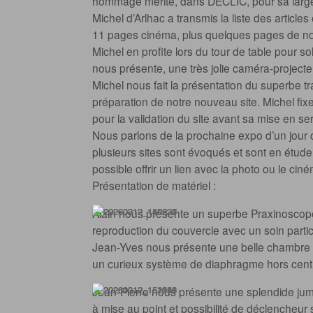
hommage mérité, dans DECLIC, pour sa large c
Michel d’Arlhac a transmis la liste des articl
11 pages cinéma, plus quelques pages de notr
Michel en profite lors du tour de table pour sol
nous présente, une très jolie caméra-projecte
Michel nous fait la présentation du superbe t
préparation de notre nouveau site. Michel fixe
pour la validation du site avant sa mise en ser
Nous parlons de la prochaine expo d’un jour qu
plusieurs sites sont évoqués et sont en étude, 
possible offrir un lien avec la photo ou le cin
Présentation de matériel :
Alain nous présente un superbe Praxinoscope 
reproduction du couvercle avec un soin partic
Jean-Yves nous présente une belle chambre à 
un curieux système de diaphragme hors centre
Jean-Pierre nous présente une splendide ju
à mise au point et possibilité de déclencheur 