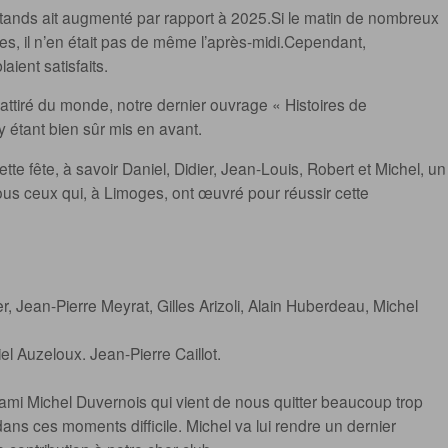
stands ait augmenté par rapport à 2025.Si le matin de nombreux
es, il n’en était pas de même l’après-midi.Cependant,
ient satisfaits.
t attiré du monde, notre dernier ouvrage « Histoires de
 étant bien sûr mis en avant.
cette fête, à savoir Daniel, Didier, Jean-Louis, Robert et Michel, un
ous ceux qui, à Limoges, ont œuvré pour réussir cette
r, Jean-Pierre Meyrat, Gilles Arizoli, Alain Huberdeau, Michel
el Auzeloux. Jean-Pierre Caillot.
mi Michel Duvernois qui vient de nous quitter beaucoup trop
ans ces moments difficile. Michel va lui rendre un dernier