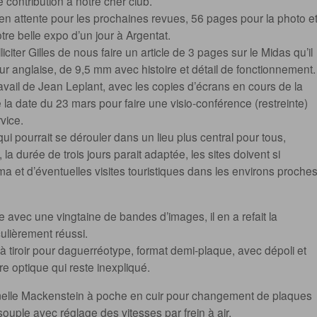
ontribution à notre cher club.
es en attente pour les prochaines revues, 56 pages pour la photo e
e belle expo d’un jour à Argentat.
liciter Gilles de nous faire un article de 3 pages sur le Midas qu’il
ur anglaise, de 9,5 mm avec histoire et détail de fonctionnement.
ravail de Jean Leplant, avec les copies d’écrans en cours de la
 la date du 23 mars pour faire une visio-conférence (restreinte)
vice.
i pourrait se dérouler dans un lieu plus central pour tous,
la durée de trois jours parait adaptée, les sites doivent si
éma et d’éventuelles visites touristiques dans les environs proches
avec une vingtaine de bandes d’images, il en a refait la
ulièrement réussi.
tiroir pour daguerréotype, format demi-plaque, avec dépoli et
 optique qui reste inexpliqué.
melle Mackenstein à poche en cuir pour changement de plaques
souple avec réglage des vitesses par frein à air.