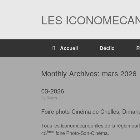
Skip
to
content
LES ICONOMECAN
Accueil
Déclic
R
Monthly Archives:
mars 2026
03-2026
by
Diaph
Foire photo-Cinéma de Chelles, Diman
Tous les iconomécanophiles de la région pari
ème
45
foire Photo-Son-Cinéma.