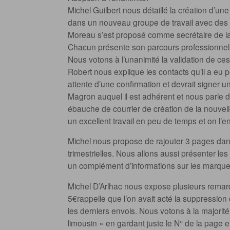
Michel Guilbert nous détaillé la création d’un
dans un nouveau groupe de travail avec des r
Moreau s’est proposé comme secrétaire de la s
Chacun présente son parcours professionnel e
Nous votons à l’unanimité la validation de c
Robert nous explique les contacts qu’il a eu p
attente d’une confirmation et devrait signer u
Magron auquel il est adhérent et nous parle d
ébauche de courrier de création de la nouvelle
un excellent travail en peu de temps et on l’e
Michel nous propose de rajouter 3 pages dans
trimestrielles. Nous allons aussi présenter les
un complément d’informations sur les marque
Michel D’Arlhac nous expose plusieurs remarq
5€rappelle que l’on avait acté la suppression
les derniers envois. Nous votons à la majori
limousin » en gardant juste le N° de la page e