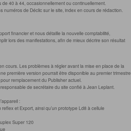
de 40 à 44, occasionnellement ou continuellement.
ns numéros de Déclic sur le site, index en cours de rédaction.
pport financier et nous détaille la nouvelle comptabilité,
plir lors des manifestations, afin de mieux décrire son résultat
en cours. Les problèmes à régler avant la mise en place de la
ne première version pourrait être disponible au premier trimestre
us, pour remplacement du Publisher actuel.
 responsable de secrétaire du site confié à Jean Leplant.
’appareil :
lex et Export, ainsi qu’un prototype Ld8 à cellule
 Duplex Super 120
que