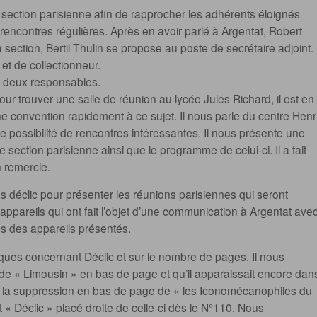
e section parisienne afin de rapprocher les adhérents éloignés
encontres régulières. Après en avoir parlé à Argentat, Robert
ection, Bertil Thulin se propose au poste de secrétaire adjoint.
t de collectionneur.
es deux responsables.
our trouver une salle de réunion au lycée Jules Richard, il est en
ne convention rapidement à ce sujet. Il nous parle du centre Henr
e possibilité de rencontres intéressantes. Il nous présente une
 section parisienne ainsi que le programme de celui-ci. Il a fait
n remercie.
 déclic pour présenter les réunions parisiennes qui seront
 appareils qui ont fait l’objet d’une communication à Argentat ave
s des appareils présentés.
ues concernant Déclic et sur le nombre de pages. Il nous
 de « Limousin » en bas de page et qu’il apparaissait encore dan
té la suppression en bas de page de « les Iconomécanophiles du
t « Déclic » placé droite de celle-ci dès le N°110. Nous