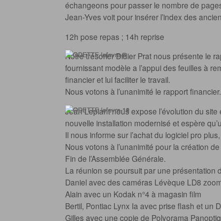
échangeons pour passer le nombre de pages 
Jean-Yves voit pour insérer l’index des ancie
12h pose repas ; 14h reprise
Notre trésorier Didier Prat nous présente le ra
fournissant modèle a l’appui des feuilles à rem
financier et lui faciliter le travail.
Nous votons à l’unanimité le rapport financier.
Jean Leplant nous expose l’évolution du site 
nouvelle installation modernisé et espère qu’u
Il nous informe sur l’achat du logiciel pro pl
Nous votons à l’unanimité pour la création de
Fin de l’Assemblée Générale.
La réunion se poursuit par une présentation d
Daniel avec des caméras Lévèque LD8 zoom ref
Alain avec un Kodak n°4 à magasin film
Bertil, Pontiac Lynx Ia avec prise flash et un
Gilles avec une copie de Polyorama Panopti