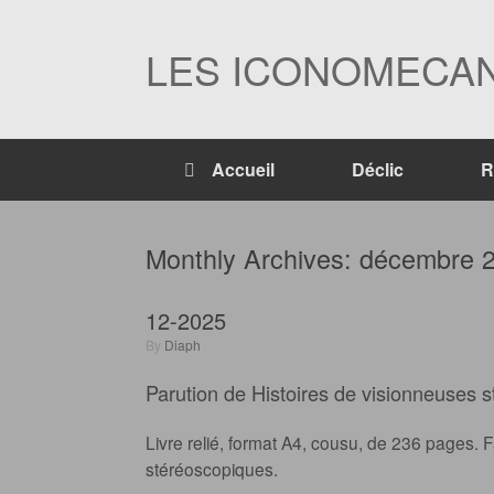
Skip
to
content
LES ICONOMECAN
Accueil
Déclic
R
Monthly Archives:
décembre 
12-2025
by
Diaph
Parution de Histoires de visionneuses 
Livre relié, format A4, cousu, de 236 pages. F
stéréoscopiques.