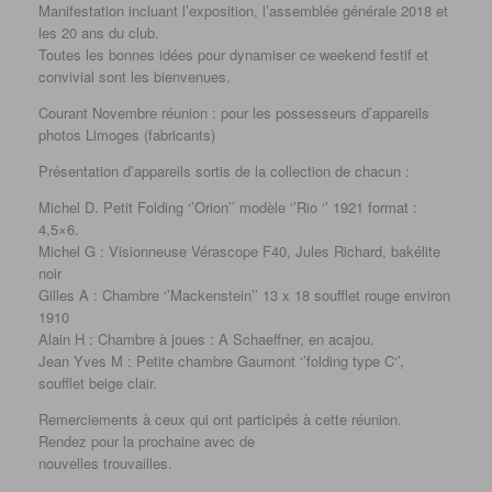
Manifestation incluant l’exposition, l’assemblée générale 2018 et
les 20 ans du club.
Toutes les bonnes idées pour dynamiser ce weekend festif et
convivial sont les bienvenues.
Courant Novembre réunion : pour les possesseurs d’appareils
photos Limoges (fabricants)
Présentation d’appareils sortis de la collection de chacun :
Michel D. Petit Folding ‘’Orion’’ modèle ‘’Rio ‘’ 1921 format :
4,5×6.
Michel G : Visionneuse Vérascope F40, Jules Richard, bakélite
noir
Gilles A : Chambre ‘’Mackenstein’’ 13 x 18 soufflet rouge environ
1910
Alain H : Chambre à joues : A Schaeffner, en acajou.
Jean Yves M : Petite chambre Gaumont ‘’folding type C‘’,
soufflet beige clair.
Remerciements à ceux qui ont participés à cette réunion.
Rendez pour la prochaine avec de
nouvelles trouvailles.